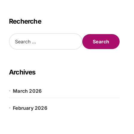
Recherche
S
e
a
r
c
h
Archives
f
o
r
March 2026
:
February 2026