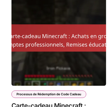
Processus de Rédemption de Code Cadeau
Carte-cadeau Minecraft :