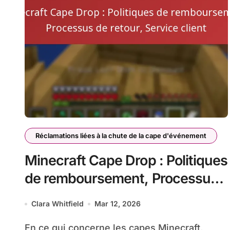
Réclamations liées à la chute de la cape d'événement
Minecraft Cape Drop : Politiques
de remboursement, Processus
de retour, Service client
Clara Whitfield
Mar 12, 2026
En ce qui concerne les capes Minecraft,