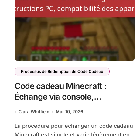
Processus de Rédemption de Code Cadeau
Code cadeau Minecraft :
Échange via console,
instructions PC, compatibilité
Clara Whitfield
Mar 10, 2026
des appareils
La procédure pour échanger un code cadeau
Minecraft est simple et varie légèrement en