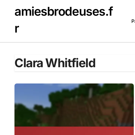
Skip
amiesbrodeuses.f
to
content
P
r
Clara Whitfield