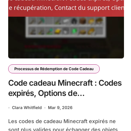
Processus de Rédemption de Code Cadeau
Code cadeau Minecraft : Codes
expirés, Options de
récupération, Contact du
Clara Whitfield
Mar 9, 2026
support client
Les codes de cadeau Minecraft expirés ne
sont plus valides pour échanger des objets