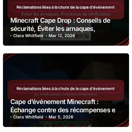
Réclamations liées à la chute de la cape d'événement
Minecraft Cape Drop : Conseils de
sécurité, Éviter les arnaques,
Processus de vérification
Clara Whitfield
Mar 12, 2026
Réclamations liées à la chute de la cape d'événement
Cape d’événement Minecraft :
Échange contre des récompenses en
jeu, Articles spéciaux, Intégration
Clara Whitfield
Mar 5, 2026
d’événements