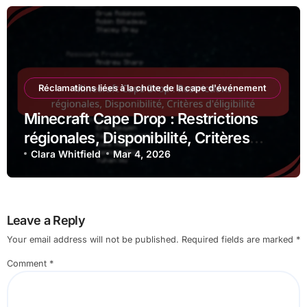
Réclamations liées à la chute de la cape d'événement
Minecraft Cape Drop : Restrictions
régionales, Disponibilité, Critères
d’éligibilité
Clara Whitfield
Mar 4, 2026
Leave a Reply
Your email address will not be published.
Required fields are marked
*
Comment
*