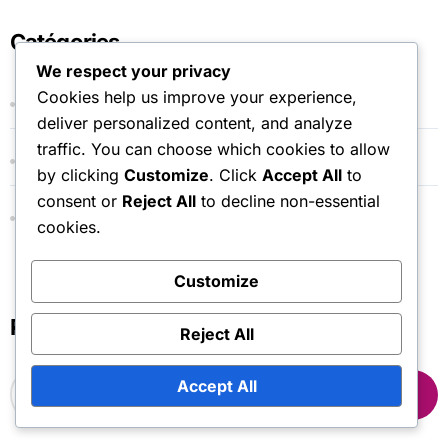
Catégories
We respect your privacy
Cookies help us improve your experience,
Procédures de réclamation de jetons de marché
deliver personalized content, and analyze
traffic. You can choose which cookies to allow
Processus de Rédemption de Code Cadeau
by clicking
Customize
. Click
Accept All
to
consent or
Reject All
to decline non-essential
Réclamations liées à la chute de la cape
cookies.
d'événement
Customize
Recherche
Reject All
S
Accept All
e
a
r