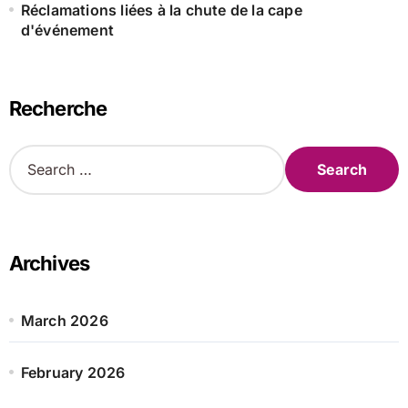
Réclamations liées à la chute de la cape
d'événement
Recherche
S
e
a
r
c
h
Archives
f
o
r
March 2026
:
February 2026