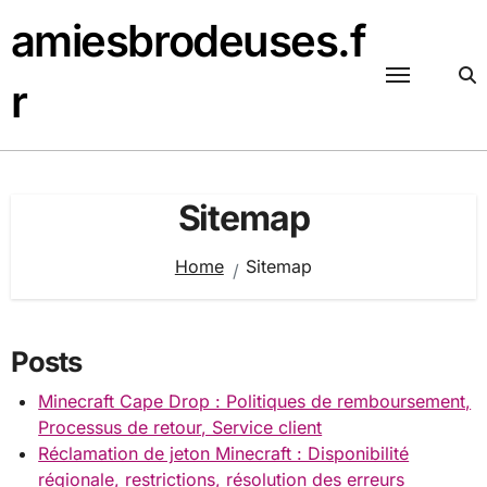
Skip
amiesbrodeuses.f
to
content
r
Sitemap
Home
Sitemap
Posts
Minecraft Cape Drop : Politiques de remboursement,
Processus de retour, Service client
Réclamation de jeton Minecraft : Disponibilité
régionale, restrictions, résolution des erreurs