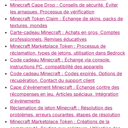
Minecraft Cape Drop : Conseils de sécurité, Éviter
les arnaques, Processus de vérification
Minecraft Token Claim : Échange de skins, packs de
textures, mondes
Carte-cadeau Minecraft : Achats en gros, Comptes
professionnels, Remises éducatives
Minecraft Marketplace Token : Processus de
réclamation, types de jetons, utilisation dans Bedrock
Code cadeau Minecraft : Échange via console,
instructions PC, compatibilité des appareils
Code cadeau Minecraft : Codes expirés, Options de
récupération, Contact du support client
Cape d'événement Minecraft : Échange contre des
récompenses en jeu, Articles spéciaux, Intégration
d'événements
Réclamation de jeton Minecraft : Résolution des
problèmes, erreurs courantes, étapes de résolution
Minecraft Marketplace Token : Créations de la