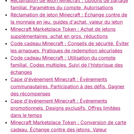
Réclamation de jeton Minecraft : Options de partage
familial, Paramètres du compte, Autorisations
Réclamation de jeton Minecraft : Échange contre de
la monnaie en jeu, guides d'achat, valeur du jeton
Minecraft Marketplace Token : Achat de jetons
supplémentaires, achat en gros, réductions
Code cadeau Minecraft : Conseils de sécurité, Éviter
les arnaques, Pratiques de redemption sécurisées
Code cadeau Minecraft : Utilisation du compte
familial, Codes multiples, Suivi de l'historique des
échanges
Cape d'événement Minecraft : Événements
communautaires, Participation à des défis, Gagner
des récompenses
Cape d'événement Minecraft : Événements
promotionnels, Designs exclusifs, Offres limitées
dans le temps
Minecraft Marketplace Token : Conversion de carte
cadeau, Échange contre des jetons, Valeur