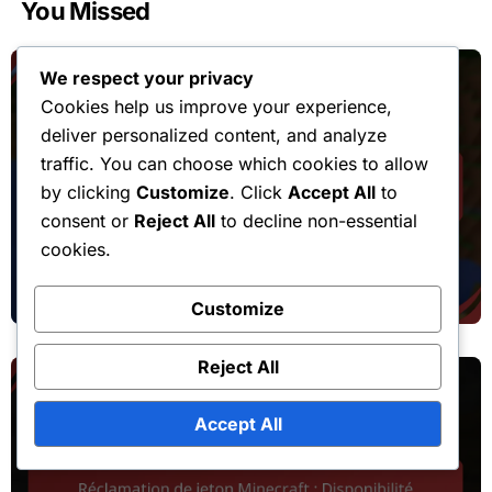
You Missed
We respect your privacy
Cookies help us improve your experience,
deliver personalized content, and analyze
traffic. You can choose which cookies to allow
by clicking
Customize
. Click
Accept All
to
Réclamations liées à la chute de la cape d'événement
consent or
Reject All
to decline non-essential
Minecraft Cape Drop : Politiques de
cookies.
remboursement, Processus de retour,
Service client
Customize
Reject All
Accept All