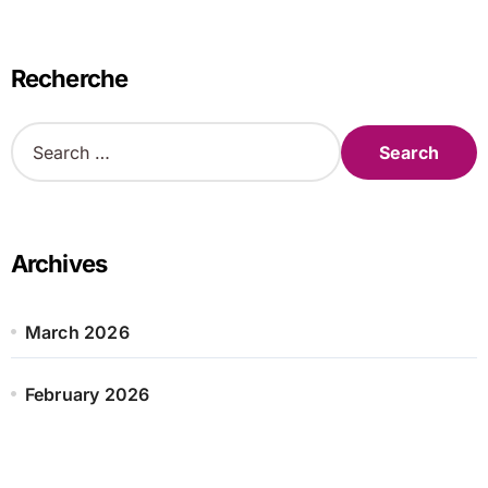
Recherche
S
e
a
r
c
h
Archives
f
o
r
March 2026
:
February 2026