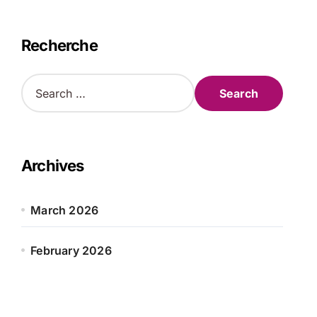
Recherche
S
e
a
r
c
h
Archives
f
o
r
March 2026
:
February 2026