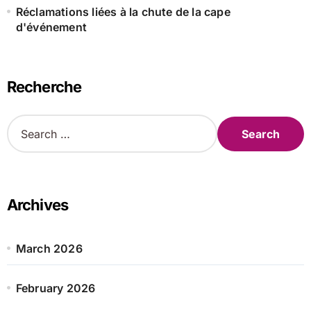
Réclamations liées à la chute de la cape
d'événement
Recherche
S
e
a
r
c
h
Archives
f
o
r
March 2026
:
February 2026