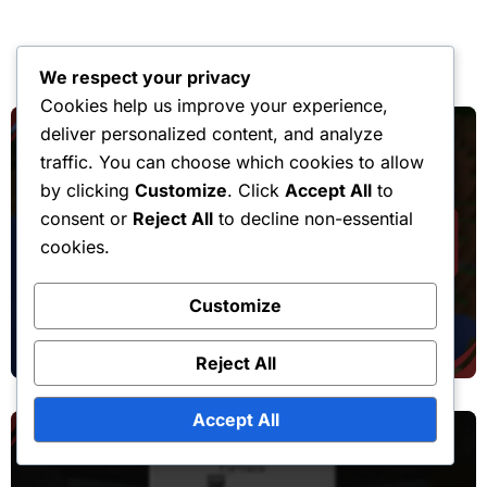
You Missed
We respect your privacy
Cookies help us improve your experience,
deliver personalized content, and analyze
traffic. You can choose which cookies to allow
by clicking
Customize
. Click
Accept All
to
consent or
Reject All
to decline non-essential
cookies.
Réclamations liées à la chute de la cape d'événement
Minecraft Cape Drop : Politiques de
Customize
remboursement, Processus de retour,
Reject All
Service client
Accept All