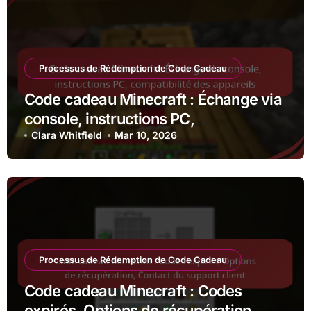
Processus de Rédemption de Code Cadeau
Code cadeau Minecraft : Échange via
console, instructions PC,
compatibilité des appareils
Clara Whitfield
Mar 10, 2026
Processus de Rédemption de Code Cadeau
Code cadeau Minecraft : Codes
expirés, Options de récupération,