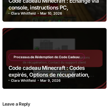
Code cadeau Minecraft : Échange via
console, instructions PC,
compatibilité des appareils
Clara Whitfield
Mar 10, 2026
Processus de Rédemption de Code Cadeau
Code cadeau Minecraft : Codes
expirés, Options de récupération,
Contact du support client
Clara Whitfield
Mar 9, 2026
Leave a Reply