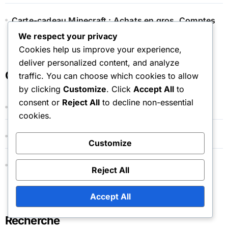
Carte-cadeau Minecraft : Achats en gros, Comptes
professionnels, Remises éducatives
We respect your privacy
Cookies help us improve your experience,
deliver personalized content, and analyze
Catégories
traffic. You can choose which cookies to allow
by clicking
Customize
. Click
Accept All
to
consent or
Reject All
to decline non-essential
Procédures de réclamation de jetons de marché
cookies.
Processus de Rédemption de Code Cadeau
Customize
Réclamations liées à la chute de la cape
Reject All
d'événement
Accept All
Recherche