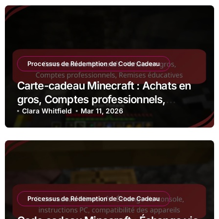
Processus de Rédemption de Code Cadeau
Carte-cadeau Minecraft : Achats en
gros, Comptes professionnels,
Remises éducatives
Clara Whitfield
Mar 11, 2026
Processus de Rédemption de Code Cadeau