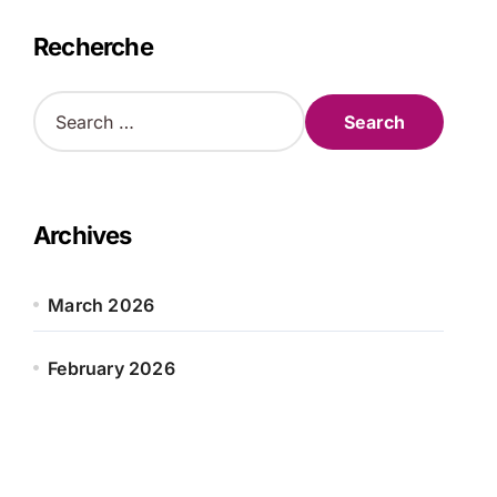
Recherche
S
e
a
r
c
h
Archives
f
o
r
March 2026
:
February 2026