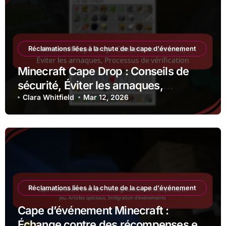
Réclamations liées à la chute de la cape d'événement
Minecraft Cape Drop : Conseils de
sécurité, Éviter les arnaques,
Processus de vérification
Clara Whitfield
Mar 12, 2026
Réclamations liées à la chute de la cape d'événement
Cape d’événement Minecraft :
Échange contre des récompenses en