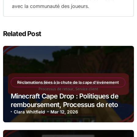
avec la communauté des joueurs.
Related Post
Réclamations liées à la chute de la cape d'événement
Minecraft Cape Drop : Politiques de
remboursement, Processus de retour,
Service client
Clara Whitfield
Mar 12, 2026