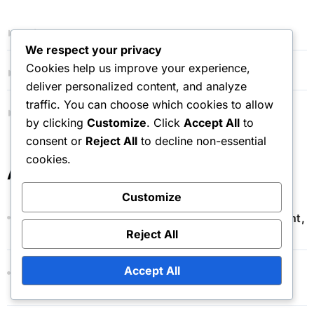
Qui nous sommes
We respect your privacy
Cookies help us improve your experience,
Tous les articles
deliver personalized content, and analyze
traffic. You can choose which cookies to allow
Entrer en contact
by clicking
Customize
. Click
Accept All
to
consent or
Reject All
to decline non-essential
cookies.
Articles récents
Customize
Minecraft Cape Drop : Politiques de remboursement,
Processus de retour, Service client
Reject All
Accept All
Réclamation de jeton Minecraft : Disponibilité
régionale, restrictions, résolution des erreurs