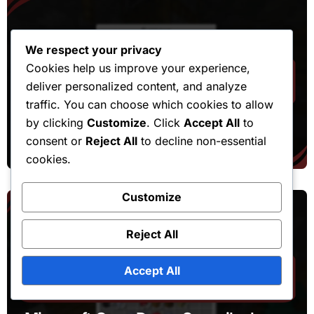
We respect your privacy
Cookies help us improve your experience,
deliver personalized content, and analyze
Procédures de réclamation de jetons de marché
traffic. You can choose which cookies to allow
Réclamation de jeton Minecraft :
by clicking
Customize
. Click
Accept All
to
Disponibilité régionale, restrictions,
consent or
Reject All
to decline non-essential
résolution des erreurs
cookies.
Customize
Reject All
Accept All
Réclamations liées à la chute de la cape d'événement