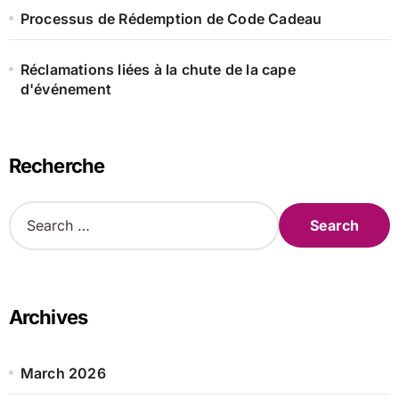
Processus de Rédemption de Code Cadeau
Réclamations liées à la chute de la cape
d'événement
Recherche
S
e
a
r
c
h
Archives
f
o
r
March 2026
: