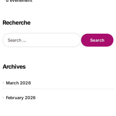
d'événement
Recherche
S
e
a
r
c
h
Archives
f
o
r
March 2026
:
February 2026