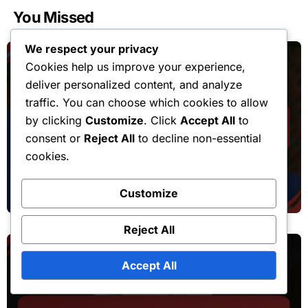
You Missed
We respect your privacy
Cookies help us improve your experience,
deliver personalized content, and analyze
traffic. You can choose which cookies to allow
by clicking
Customize
. Click
Accept All
to
Réclamations liées à la chute de la cape d'événement
consent or
Reject All
to decline non-essential
cookies.
Minecraft Cape Drop : Politiques de
remboursement, Processus de retour,
Customize
Service client
Reject All
Accept All