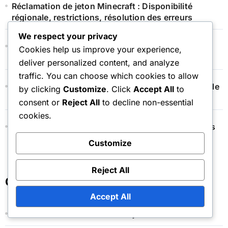
Réclamation de jeton Minecraft : Disponibilité
régionale, restrictions, résolution des erreurs
We respect your privacy
Minecraft Cape Drop : Conseils de sécurité, Éviter
Cookies help us improve your experience,
les arnaques, Processus de vérification
deliver personalized content, and analyze
traffic. You can choose which cookies to allow
Minecraft Token Claim : Échange de skins, packs de
by clicking
Customize
. Click
Accept All
to
textures, mondes
consent or
Reject All
to decline non-essential
cookies.
Carte-cadeau Minecraft : Achats en gros, Comptes
professionnels, Remises éducatives
Customize
Reject All
Catégories
Accept All
Procédures de réclamation de jetons de marché