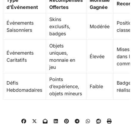
Reconn
d’Événement
Offertes
Gagnée
Skins
Événements
Positio
exclusifs,
Modérée
Saisonniers
classe
badges
Objets
Mises 
Événements
uniques,
Élevée
dans la
Caritatifs
monnaie en
commu
jeu
Points
Défis
Badges
d’expérience,
Faible
Hebdomadaires
réalisa
objets mineurs