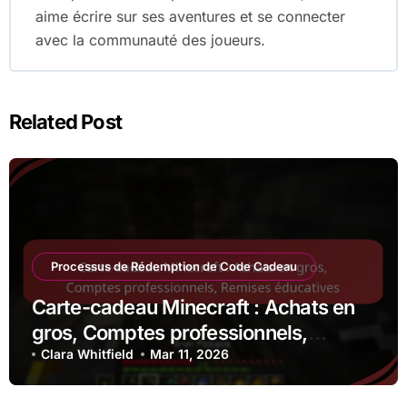
aime écrire sur ses aventures et se connecter
avec la communauté des joueurs.
Related Post
Processus de Rédemption de Code Cadeau
Carte-cadeau Minecraft : Achats en
gros, Comptes professionnels,
Remises éducatives
Clara Whitfield
Mar 11, 2026