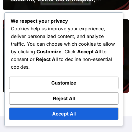
Processus de vérification
We respect your privacy
Cookies help us improve your experience,
deliver personalized content, and analyze
traffic. You can choose which cookies to allow
by clicking
Customize
. Click
Accept All
to
consent or
Reject All
to decline non-essential
Procédures de réclamation de jetons de marché
cookies.
Minecraft Token Claim : Échange de
skins, packs de textures, mondes
Customize
Reject All
Accept All