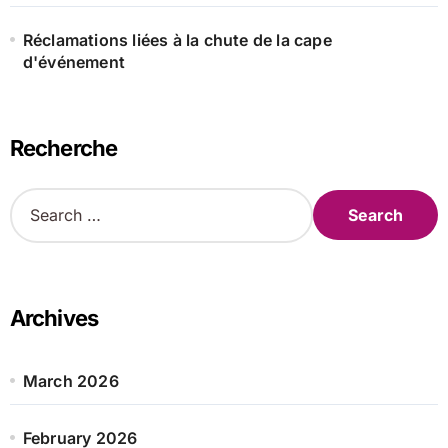
Réclamations liées à la chute de la cape
d'événement
Recherche
S
e
a
r
c
h
Archives
f
o
r
March 2026
:
February 2026