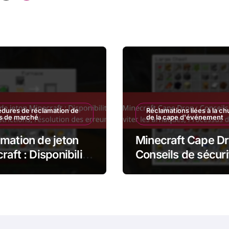
ination
dures de réclamation de
Réclamations liées à la ch
ns de marché
de la cape d'événement
mation de jeton
Minecraft Cape Dr
raft : Disponibilité
Conseils de sécuri
nale, restrictions,
Éviter les arnaque
ution des erreurs
Processus de
vérification