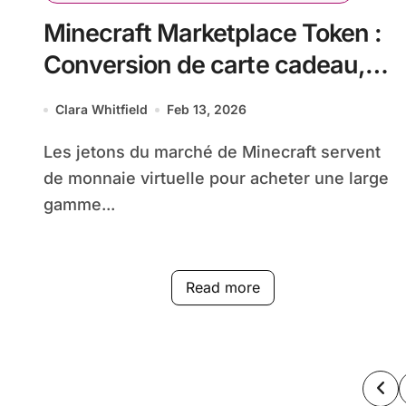
Minecraft Marketplace Token :
Conversion de carte cadeau,
Échange contre des jetons,
Clara Whitfield
Feb 13, 2026
Valeur
Les jetons du marché de Minecraft servent
de monnaie virtuelle pour acheter une large
gamme...
Read more
Po