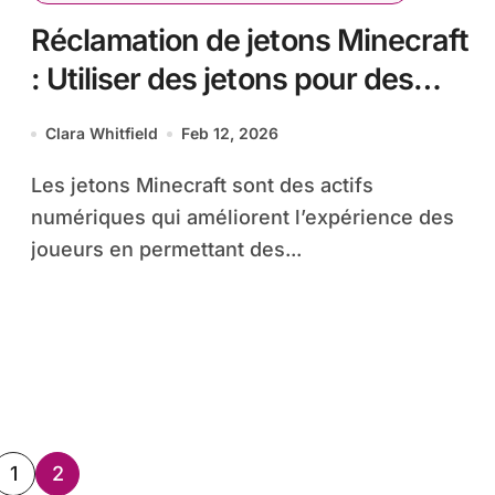
Réclamation de jetons Minecraft
: Utiliser des jetons pour des
abonnements, des adhésions,
Clara Whitfield
Feb 12, 2026
du contenu supplémentaire
Les jetons Minecraft sont des actifs
numériques qui améliorent l’expérience des
joueurs en permettant des...
sts
1
2