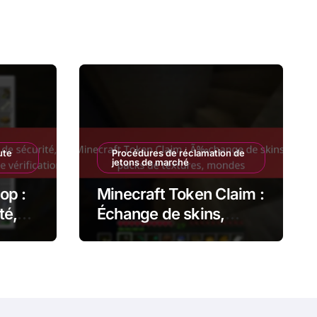
ute
Procédures de réclamation de
jetons de marché
op :
Minecraft Token Claim :
té,
Échange de skins,
s,
packs de textures,
mondes