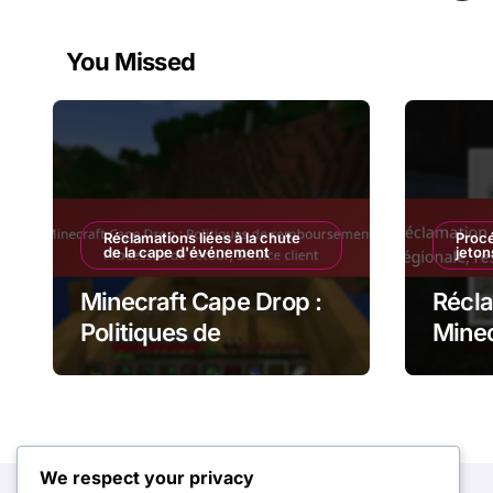
pag
You Missed
Réclamations liées à la chute
Procé
de la cape d'événement
jeto
Minecraft Cape Drop :
Récla
Politiques de
Minec
remboursement,
régio
Processus de retour,
résol
Service client
We respect your privacy