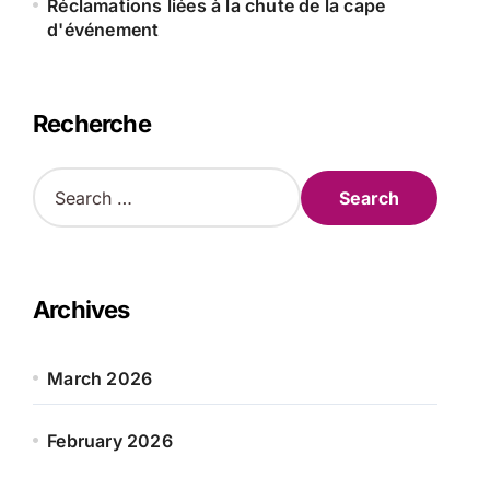
Réclamations liées à la chute de la cape
d'événement
Recherche
S
e
a
r
c
h
Archives
f
o
r
March 2026
:
February 2026